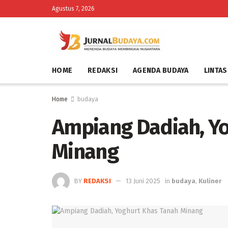
Agustus 7, 2026
HOME
REDAKSI
AGENDA BUDAYA
LINTAS
Home
budaya
Ampiang Dadiah, Y
Minang
BY
REDAKSI
13 Juni 2025
in
budaya
,
Kuliner