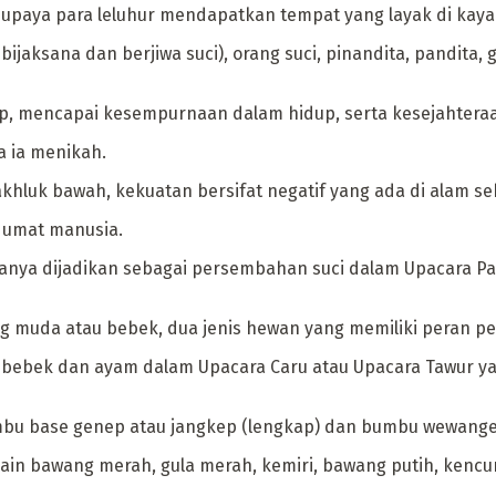
supaya para leluhur mendapatkan tempat yang layak di kay
ijaksana dan berjiwa suci), orang suci, pinandita, pandita, 
p, mencapai kesempurnaan dalam hidup, serta kesejahteraa
a ia menikah.
luk bawah, kekuatan bersifat negatif yang ada di alam sehin
 umat manusia.
anya dijadikan sebagai persembahan suci dalam Upacara Pan
muda atau bebek, dua jenis hewan yang memiliki peran pen
 bebek dan ayam dalam Upacara Caru atau Upacara Tawur y
umbu base genep atau jangkep (lengkap) dan bumbu wewang
n bawang merah, gula merah, kemiri, bawang putih, kencur, k