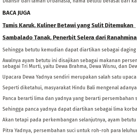
Dilansir dari laman Urbanasia, nama betutu berasal dari ka
BACA JUGA
Tumis Karuk, Kuliner Betawi yang Sulit Ditemukan ‎
Sambalado Tanak, Penerbit Selera dari Ranahmina
Sehingga betutu kemudian dapat diartikan sebagai daging 
‎Awalnya ayam betutu ini disajikan sebagai makanan pers
sebagai Tri Murti, yaitu Dewa Brahma, Dewa Wisnu, dan De
‎Upacara Dewa Yadnya sendiri merupakan salah satu upac
Seperti diketahui, masyarakat Hindu Bali mengenal adanya
Panca berarti lima dan yadnya yang berarti persembahan su
Sehingga panca yadnya dapat diartikan sebagai lima korba
‎Akan tetapi pada perkembangan selanjutnya, ayam betutu 
‎Pitra Yadnya, persembahan suci untuk roh-roh para leluhu