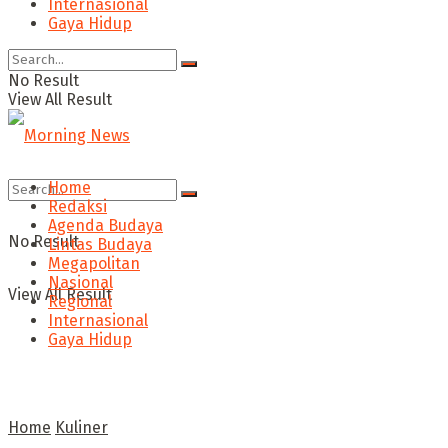
Internasional
Gaya Hidup
No Result
View All Result
Home
Redaksi
Agenda Budaya
No Result
Lintas Budaya
Megapolitan
Nasional
View All Result
Regional
Internasional
Gaya Hidup
Home
Kuliner