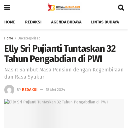
HOME
REDAKSI
AGENDA BUDAYA
LINTAS BUDAYA
Home
Uncategorized
Elly Sri Pujianti Tuntaskan 32
Tahun Pengabdian di PWI
Nasir: Sambut Masa Pensiun dengan Kegembiraan
dan Rasa Syukur
BY
REDAKSI
18 Mei 2024