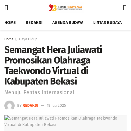
HOME
REDAKSI
AGENDA BUDAYA
LINTAS BUDAYA
Home
Gaya Hidup
Semangat Hera Juliawati
Promosikan Olahraga
Taekwondo Virtual di
Kabupaten Bekasi
Menuju Pentas Internasional
BY
REDAKSI
18 Juli 2025