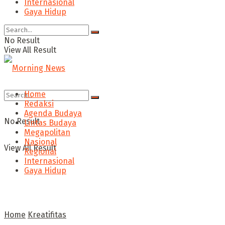
Internasional
Gaya Hidup
No Result
View All Result
Home
Redaksi
Agenda Budaya
No Result
Lintas Budaya
Megapolitan
Nasional
View All Result
Regional
Internasional
Gaya Hidup
Home
Kreatifitas