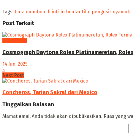
Tags:
Cara membuat lilin
Lilin buatan
Lilin pengusir nyamuk
Post
Terkait
Gaya Hidup
Cosmograph Daytona Rolex Platinumeretan, Rolex T
14 Juni 2025
5
Next Post
Concheros, Tarian Sakral dari Mexico
Tinggalkan Balasan
Alamat email Anda tidak akan dipublikasikan.
Ruas yang wa