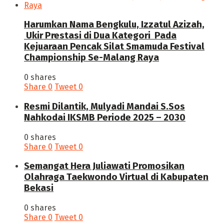
Harumkan Nama Bengkulu, Izzatul Azizah,
Ukir Prestasi di Dua Kategori Pada
Kejuaraan Pencak Silat Smamuda Festival
Championship Se-Malang Raya
0 shares
Share
0
Tweet
0
Resmi Dilantik, Mulyadi Mandai S.Sos
Nahkodai IKSMB Periode 2025 – 2030
0 shares
Share
0
Tweet
0
Semangat Hera Juliawati Promosikan
Olahraga Taekwondo Virtual di Kabupaten
Bekasi
0 shares
Share
0
Tweet
0