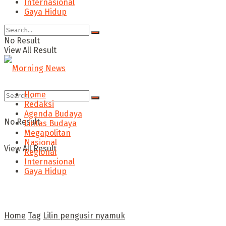
Internasional
Gaya Hidup
No Result
View All Result
Home
Redaksi
Agenda Budaya
No Result
Lintas Budaya
Megapolitan
Nasional
View All Result
Regional
Internasional
Gaya Hidup
Home
Tag
Lilin pengusir nyamuk