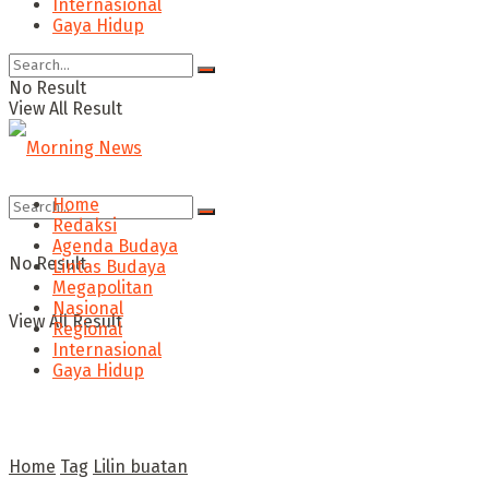
Internasional
Gaya Hidup
No Result
View All Result
Home
Redaksi
Agenda Budaya
No Result
Lintas Budaya
Megapolitan
Nasional
View All Result
Regional
Internasional
Gaya Hidup
Home
Tag
Lilin buatan