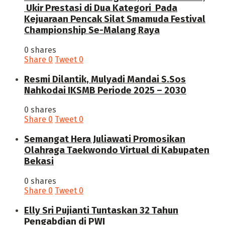
Ukir Prestasi di Dua Kategori Pada
Kejuaraan Pencak Silat Smamuda Festival
Championship Se-Malang Raya
0 shares
Share
0
Tweet
0
Resmi Dilantik, Mulyadi Mandai S.Sos
Nahkodai IKSMB Periode 2025 – 2030
0 shares
Share
0
Tweet
0
Semangat Hera Juliawati Promosikan
Olahraga Taekwondo Virtual di Kabupaten
Bekasi
0 shares
Share
0
Tweet
0
Elly Sri Pujianti Tuntaskan 32 Tahun
Pengabdian di PWI