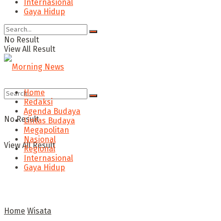
Internasional
Gaya Hidup
No Result
View All Result
Home
Redaksi
Agenda Budaya
No Result
Lintas Budaya
Megapolitan
Nasional
View All Result
Regional
Internasional
Gaya Hidup
Home
Wisata