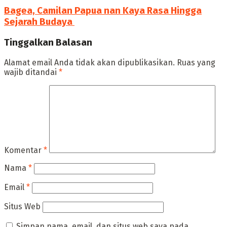
Bagea, Camilan Papua nan Kaya Rasa Hingga
Sejarah Budaya ‎
Tinggalkan Balasan
Alamat email Anda tidak akan dipublikasikan.
Ruas yang
wajib ditandai
*
Komentar
*
Nama
*
Email
*
Situs Web
Simpan nama, email, dan situs web saya pada