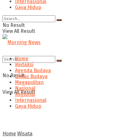
Internasional
Gaya Hidup
No Result
View All Result
Home
Redaksi
Agenda Budaya
No Result
Lintas Budaya
Megapolitan
Nasional
View All Result
Regional
Internasional
Gaya Hidup
Home
Wisata