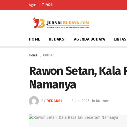
Agustus 7, 2026
HOME
REDAKSI
AGENDA BUDAYA
LINTAS
Home
Kuliner
Rawon Setan, Kala 
Namanya
BY
REDAKSI
18 Juni 2025
in
Kuliner