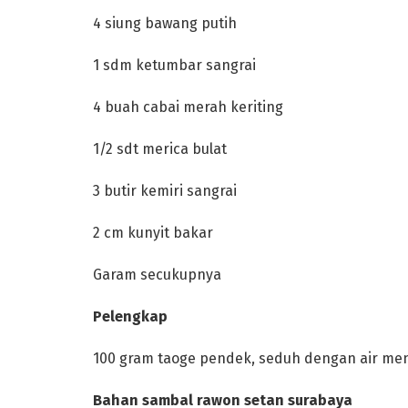
‎4 siung bawang putih
‎1 sdm ketumbar sangrai
‎4 buah cabai merah keriting
‎1/2 sdt merica bulat
‎3 butir kemiri sangrai
‎2 cm kunyit bakar
‎Garam secukupnya
‎Pelengkap
‎100 gram taoge pendek, seduh dengan air mend
‎Bahan sambal rawon setan surabaya