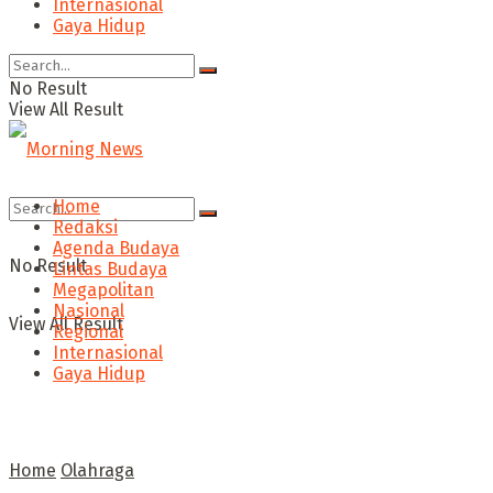
Internasional
Gaya Hidup
No Result
View All Result
Home
Redaksi
Agenda Budaya
No Result
Lintas Budaya
Megapolitan
Nasional
View All Result
Regional
Internasional
Gaya Hidup
Home
Olahraga