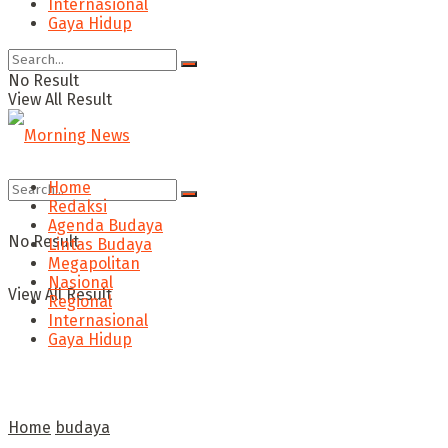
Internasional
Gaya Hidup
No Result
View All Result
Home
Redaksi
Agenda Budaya
No Result
Lintas Budaya
Megapolitan
Nasional
View All Result
Regional
Internasional
Gaya Hidup
Home
budaya