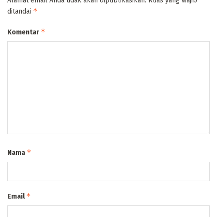
Alamat email Anda tidak akan dipublikasikan.
Ruas yang wajib
*
ditandai
*
Komentar
*
Nama
*
Email