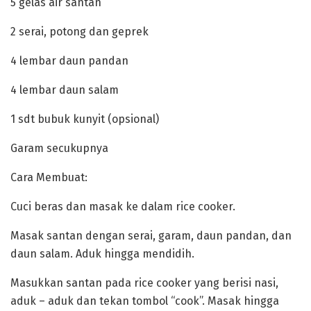
‎5 gelas air santan
‎‎2 serai, potong dan geprek
‎‎4 lembar daun pandan
‎‎4 lembar daun salam
‎‎1 sdt bubuk kunyit (opsional)
‎‎Garam secukupnya
‎Cara Membuat:
‎‎Cuci beras dan masak ke dalam rice cooker.
‎Masak santan dengan serai, garam, daun pandan, dan
daun salam. Aduk hingga mendidih.
‎Masukkan santan pada rice cooker yang berisi nasi,
aduk – aduk dan tekan tombol “cook”. Masak hingga