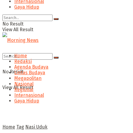
Internasional
Gaya Hidup
No Result
View All Result
Home
Redaksi
Agenda Budaya
No Result
Lintas Budaya
Megapolitan
Nasional
View All Result
Regional
Internasional
Gaya Hidup
Home
Tag
Nasi Uduk