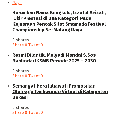
Harumkan Nama Bengkulu, Izzatul Azizah,
Ukir Prestasi di Dua Kategori Pada
Kejuaraan Pencak Silat Smamuda Festival
Championship Se-Malang Raya
0 shares
Share
0
Tweet
0
Resmi Dilantik, Mulyadi Mandai S.Sos
Nahkodai IKSMB Periode 2025 – 2030
0 shares
Share
0
Tweet
0
Semangat Hera Juliawati Promosikan
Olahraga Taekwondo Virtual di Kabupaten
Bekasi
0 shares
Share
0
Tweet
0