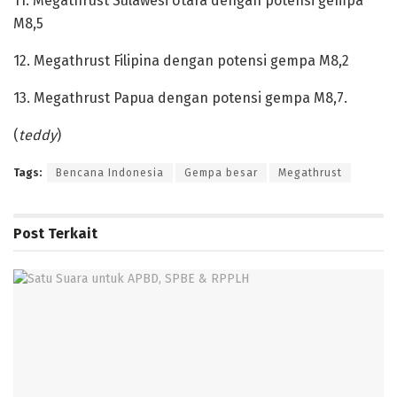
‎11. Megathrust Sulawesi Utara dengan potensi gempa
M8,5
‎12. Megathrust Filipina dengan potensi gempa M8,2
‎13. Megathrust Papua dengan potensi gempa M8,7.
‎(
teddy
)
Tags:
Bencana Indonesia
Gempa besar
Megathrust
Post
Terkait