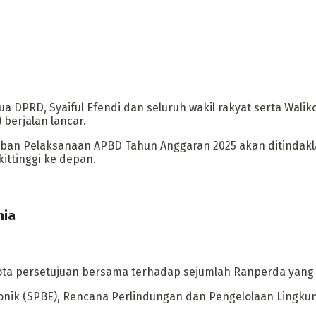
a DPRD, Syaiful Efendi dan seluruh wakil rakyat serta Wali
berjalan lancar.
waban Pelaksanaan APBD Tahun Anggaran 2025 akan ditindakl
ttinggi ke depan.
a ‎
ota persetujuan bersama terhadap sejumlah Ranperda yang 
ronik (SPBE), Rencana Perlindungan dan Pengelolaan Lingk