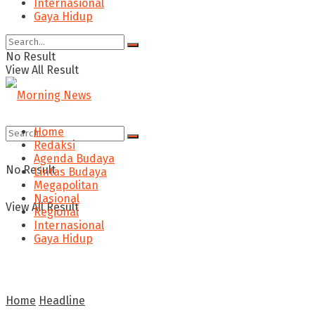
Internasional
Gaya Hidup
No Result
View All Result
Home
Redaksi
Agenda Budaya
No Result
Lintas Budaya
Megapolitan
Nasional
View All Result
Regional
Internasional
Gaya Hidup
Home
Headline