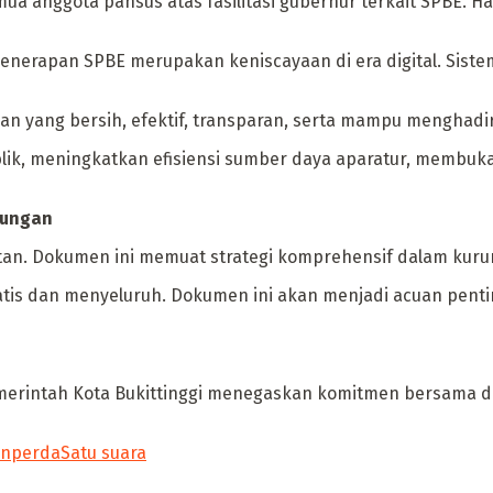
ua anggota pansus atas fasilitasi gubernur terkait SPBE. H
penerapan SPBE merupakan keniscayaan di era digital. Sist
an yang bersih, efektif, transparan, serta mampu menghadi
k, meningkatkan efisiensi sumber daya aparatur, membuka 
kungan
otan. Dokumen ini memuat strategi komprehensif dalam kuru
matis dan menyeluruh. Dokumen ini akan menjadi acuan pe
Pemerintah Kota Bukittinggi menegaskan komitmen bersama
anperda
Satu suara