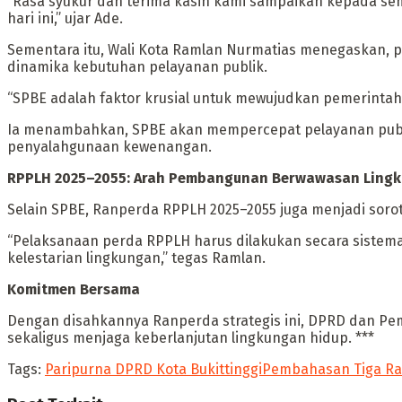
‎“Rasa syukur dan terima kasih kami sampaikan kepada sem
hari ini,” ujar Ade.
‎Sementara itu, Wali Kota Ramlan Nurmatias menegaskan, 
dinamika kebutuhan pelayanan publik.
‎“SPBE adalah faktor krusial untuk mewujudkan pemerintah
‎Ia menambahkan, SPBE akan mempercepat pelayanan publi
penyalahgunaan kewenangan.
‎RPPLH 2025–2055: Arah Pembangunan Berwawasan Ling
‎Selain SPBE, Ranperda RPPLH 2025–2055 juga menjadi sor
‎“Pelaksanaan perda RPPLH harus dilakukan secara siste
kelestarian lingkungan,” tegas Ramlan.
‎Komitmen Bersama
‎Dengan disahkannya Ranperda strategis ini, DPRD dan 
sekaligus menjaga keberlanjutan lingkungan hidup. ***
Tags:
Paripurna DPRD Kota Bukittinggi
Pembahasan Tiga R