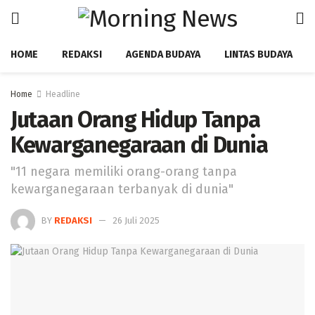
HOME
REDAKSI
AGENDA BUDAYA
LINTAS BUDAYA
Home
Headline
Jutaan Orang Hidup Tanpa
Kewarganegaraan di Dunia ‎
‎"11 negara memiliki orang-orang tanpa
kewarganegaraan terbanyak di dunia" ‎
BY
REDAKSI
26 Juli 2025