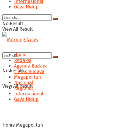
Internasional
Gaya Hidup
No Result
View All Result
Home
Redaksi
Agenda Budaya
No Result
Lintas Budaya
Megapolitan
Nasional
View All Result
Regional
Internasional
Gaya Hidup
Home
Megapolitan