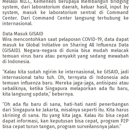
Melalui NLCC, Kemenkes berupaya membangun bridging
system, dari laboratorium daerah, keluar hasil, input by
system, masuk ke laboratorium sentral di Command
Center. Dari Command Center langsung terhubung ke
internasional.
Data Masuk GISAID
Wira mencontohkan saat pelaporan COVID-19, data dapat
masuk ke Global Initiative on Sharing All Influenza Data
(GISAID). Negara-negara di dunia bisa mudah melacak
temuan virus baru atau penyakit yang sedang mewabah
di Indonesia.
“Kalau kita sudah ngirim ke internasional, ke GISAID, jadi
internasional tahu tuh. Oh, ternyata di Indonesia ada
temuan influenza baru. Mereka jaga-jaga, antisipasi atau
sebaliknya, ketika Singapura melaporkan ada flu baru,
kita langsung update,” bebernya.
“Oh ada flu baru di sana, hati-hati nanti penerbangan
dari Singapura ke Jakarta, misalnya seperti itu. Kita harus
skrining di sana. Itu yang kita jaga. Kalau itu bisa cepat
dapat informasi, kan keputusan bisa cepat, program P2P
bisa cepat turun tangan, program surveilansnya jalan.”