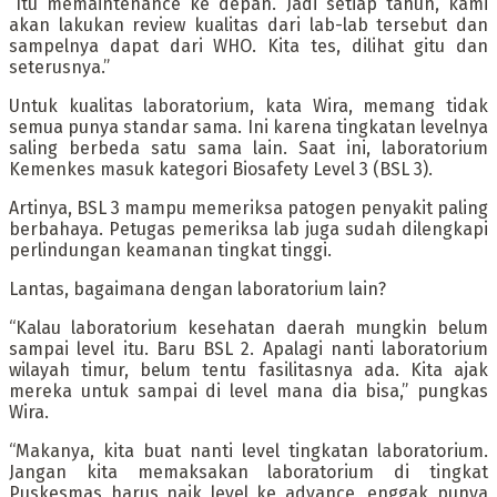
“Itu memaintenance ke depan. Jadi setiap tahun, kami
akan lakukan review kualitas dari lab-lab tersebut dan
sampelnya dapat dari WHO. Kita tes, dilihat gitu dan
seterusnya.”
Untuk kualitas laboratorium, kata Wira, memang tidak
semua punya standar sama. Ini karena tingkatan levelnya
saling berbeda satu sama lain. Saat ini, laboratorium
Kemenkes masuk kategori Biosafety Level 3 (BSL 3).
Artinya, BSL 3 mampu memeriksa patogen penyakit paling
berbahaya. Petugas pemeriksa lab juga sudah dilengkapi
perlindungan keamanan tingkat tinggi.
Lantas, bagaimana dengan laboratorium lain?
“Kalau laboratorium kesehatan daerah mungkin belum
sampai level itu. Baru BSL 2. Apalagi nanti laboratorium
wilayah timur, belum tentu fasilitasnya ada. Kita ajak
mereka untuk sampai di level mana dia bisa,” pungkas
Wira.
“Makanya, kita buat nanti level tingkatan laboratorium.
Jangan kita memaksakan laboratorium di tingkat
Puskesmas harus naik level ke advance, enggak punya