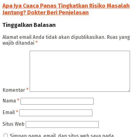
Apa Iya Cuaca Panas Tingkatkan Risiko Masalah
Jantung? Dokter Beri Penjelasan
Tinggalkan Balasan
Alamat email Anda tidak akan dipublikasikan.
Ruas yang
wajib ditandai
*
Komentar
*
Nama
*
Email
*
Situs Web
Simpan nama, email, dan situs web saya pada