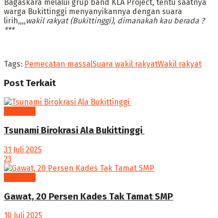
Bagaskara melalui grup band KLA Project, tentu saatnya
warga Bukittinggi menyanyikannya dengan suara
lirih,,,,
wakil rakyat (Bukittinggi), dimanakah kau berada ?
***
Tags:
Pemecatan massal
Suara wakil rakyat
Wakil rakyat
Post
Terkait
Nasional
Tsunami Birokrasi Ala Bukittinggi
31 Juli 2025
23
Nasional
Gawat, 20 Persen Kades Tak Tamat SMP
10 Juli 2025