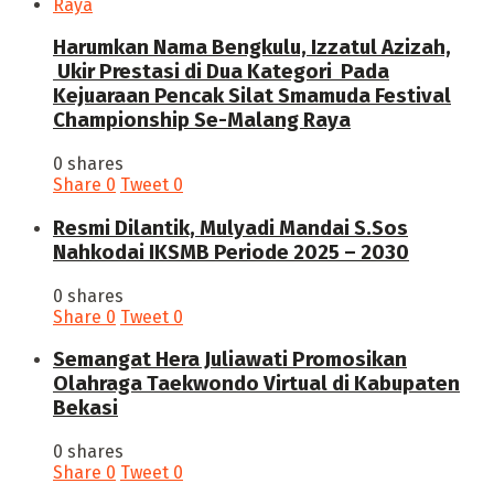
Harumkan Nama Bengkulu, Izzatul Azizah,
Ukir Prestasi di Dua Kategori Pada
Kejuaraan Pencak Silat Smamuda Festival
Championship Se-Malang Raya
0 shares
Share
0
Tweet
0
Resmi Dilantik, Mulyadi Mandai S.Sos
Nahkodai IKSMB Periode 2025 – 2030
0 shares
Share
0
Tweet
0
Semangat Hera Juliawati Promosikan
Olahraga Taekwondo Virtual di Kabupaten
Bekasi
0 shares
Share
0
Tweet
0