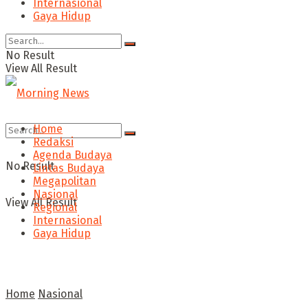
Internasional
Gaya Hidup
No Result
View All Result
Home
Redaksi
Agenda Budaya
No Result
Lintas Budaya
Megapolitan
Nasional
View All Result
Regional
Internasional
Gaya Hidup
Home
Nasional