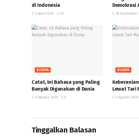
di Indonesia
Demokrasi 
2 April 2026
20
18 September 
BUDAYA
BUDAYA
‎Catat, Ini Bahasa yang Paling
Keberanian
Banyak Digunakan di Dunia ‎
Lewat Tari 
4 Agustus 2025
6
4 Agustus 2025
Tinggalkan Balasan