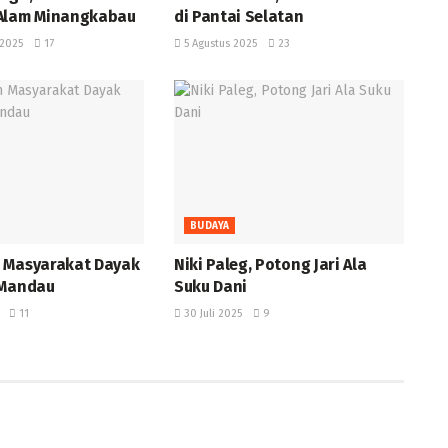
Alam Minangkabau ‎
di Pantai Selatan
2025
17
5 Agustus 2025
23
BUDAYA
 Masyarakat Dayak
Niki Paleg, Potong Jari Ala
Mandau ‎
Suku Dani
11
30 Juli 2025
9