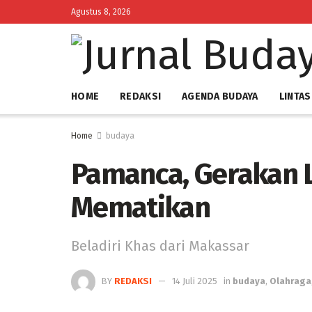
Agustus 8, 2026
HOME
REDAKSI
AGENDA BUDAYA
LINTAS
Home
budaya
Pamanca, Gerakan 
Mematikan
‎Beladiri Khas dari Makassar
BY
REDAKSI
14 Juli 2025
in
budaya
,
Olahraga