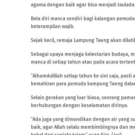
agama dengan baik agar bisa menjadi tauladan 
‎Bela diri manca sendiri bagi kalangan pemu
keterampilan wajib.
Sejak kecil, remaja Lampung Taeng akan dilat
‎Sebagai upaya menjaga kelestarian budaya, 
manca di setiap tahun atau pada acara tertent
‎”Alhamdulillah setiap tahun ke sini saja, pasti
kemahiran para pemuda kampung Taeng dalam 
‎Selain gerakan yang luar biasa, seorang pam
berhubungan dengan keselamatan dirinya.
‎”Ada juga yang dimandikan dengan air yang s
baik, agar Allah selalu membimbingnya dan me
kebal dari senjata tajam,” ucap Sira. (
lec
)