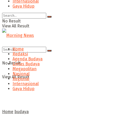
Internasional
Gaya Hidup
No Result
View All Result
Home
Redaksi
Agenda Budaya
No Result
Lintas Budaya
Megapolitan
Nasional
View All Result
Regional
Internasional
Gaya Hidup
Home
budaya