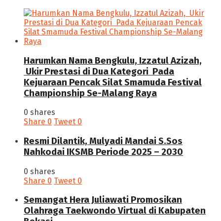
Harumkan Nama Bengkulu, Izzatul Azizah,
Ukir Prestasi di Dua Kategori Pada
Kejuaraan Pencak Silat Smamuda Festival
Championship Se-Malang Raya
0 shares
Share
0
Tweet
0
Resmi Dilantik, Mulyadi Mandai S.Sos
Nahkodai IKSMB Periode 2025 – 2030
0 shares
Share
0
Tweet
0
Semangat Hera Juliawati Promosikan
Olahraga Taekwondo Virtual di Kabupaten