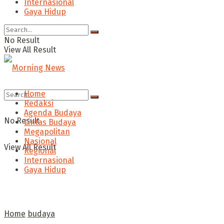
Internasional
Gaya Hidup
No Result
View All Result
Home
Redaksi
Agenda Budaya
No Result
Lintas Budaya
Megapolitan
Nasional
View All Result
Regional
Internasional
Gaya Hidup
Home
budaya