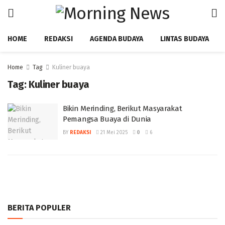
HOME
REDAKSI
AGENDA BUDAYA
LINTAS BUDAYA
Home
Tag
Kuliner buaya
Tag:
Kuliner buaya
Bikin Merinding, Berikut Masyarakat
Pemangsa Buaya di Dunia
BY
REDAKSI
21 Mei 2025
0
6
BERITA POPULER