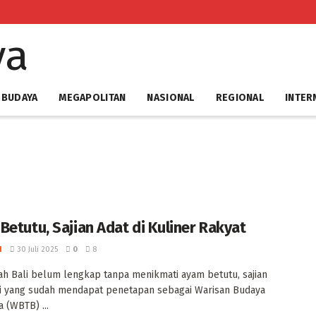
 BUDAYA
MEGAPOLITAN
NASIONAL
REGIONAL
INTER
etutu, Sajian Adat di Kuliner Rakyat ‎
I
30 Juli 2025
0
8
ah Bali belum lengkap tanpa menikmati ayam betutu, sajian
i yang sudah mendapat penetapan sebagai Warisan Budaya
 (WBTB) ...