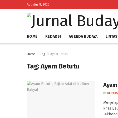
Agustus 8, 2026
HOME
REDAKSI
AGENDA BUDAYA
LINTAS
Home
Tag
Ayam Betutu
Tag:
Ayam Betutu
Ayam B
BY
REDAKS
Menjelaj
khas Bal
Takbenda