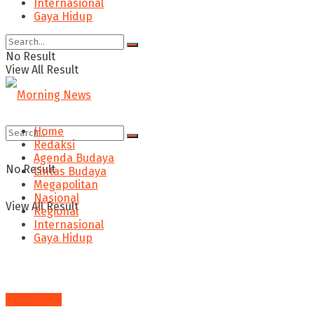
Internasional
Gaya Hidup
No Result
View All Result
Home
Redaksi
Agenda Budaya
No Result
Lintas Budaya
Megapolitan
Nasional
View All Result
Regional
Internasional
Gaya Hidup
Kesehatan