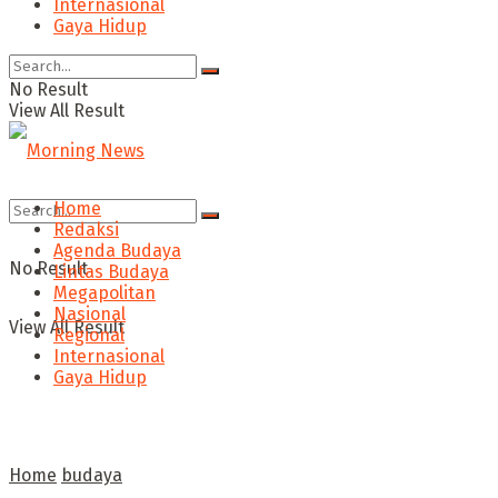
Internasional
Gaya Hidup
No Result
View All Result
Home
Redaksi
Agenda Budaya
No Result
Lintas Budaya
Megapolitan
Nasional
View All Result
Regional
Internasional
Gaya Hidup
Home
budaya