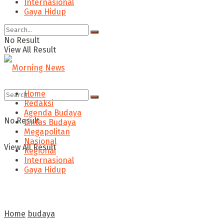
Internasional
Gaya Hidup
No Result
View All Result
Home
Redaksi
Agenda Budaya
No Result
Lintas Budaya
Megapolitan
Nasional
View All Result
Regional
Internasional
Gaya Hidup
Home
budaya