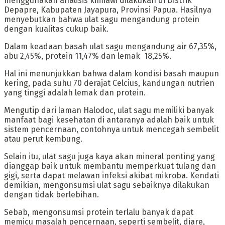
menggunakan analisis kimiawi dilakukan di Distrik
Depapre, Kabupaten Jayapura, Provinsi Papua. Hasilnya
menyebutkan bahwa ulat sagu mengandung protein
dengan kualitas cukup baik.
Dalam keadaan basah ulat sagu mengandung air 67,35%,
abu 2,45%, protein 11,47% dan lemak 18,25%.
Hal ini menunjukkan bahwa dalam kondisi basah maupun
kering, pada suhu 70 derajat Celcius, kandungan nutrien
yang tinggi adalah lemak dan protein.
‎Mengutip dari laman Halodoc, ulat sagu memiliki banyak
manfaat bagi kesehatan di antaranya adalah baik untuk
sistem pencernaan, contohnya untuk mencegah sembelit
atau perut kembung.
‎Selain itu, ulat sagu juga kaya akan mineral penting yang
dianggap baik untuk membantu memperkuat tulang dan
gigi, serta dapat melawan infeksi akibat mikroba. Kendati
demikian, mengonsumsi ulat sagu sebaiknya dilakukan
dengan tidak berlebihan.
Sebab, mengonsumsi protein terlalu banyak dapat
memicu masalah pencernaan, seperti sembelit, diare,