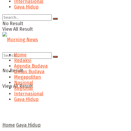
Internasional
Gaya Hidup
No Result
View All Result
Home
Redaksi
Agenda Budaya
No Result
Lintas Budaya
Megapolitan
Nasional
View All Result
Regional
Internasional
Gaya Hidup
Home
Gaya Hidup