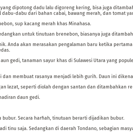
 yang dipotong dadu lalu digoreng kering, bisa juga ditamba
l dabu-dabu dari bahan cabai, bawang merah, dan tomat ya
renebon, sup kacang merah khas Minahasa.
Sedangkan untuk tinutuan brenebon, biasanya juga ditambahk
unik. Anda akan merasakan pengalaman baru ketika pertama 
edas.
 daun gedi, tanaman sayur khas di Sulawesi Utara yang popul
 dan membuat rasanya menjadi lebih gurih. Daun ini dikenal k
an lezat, seperti diolah dengan santan dan ditambahkan rebu
hadiran daun gedi.
u bubur. Secara harfiah, tinutuan berarti dijadikan bubur.
enjadi tinu saja. Sedangkan di daerah Tondano, sebagian ma