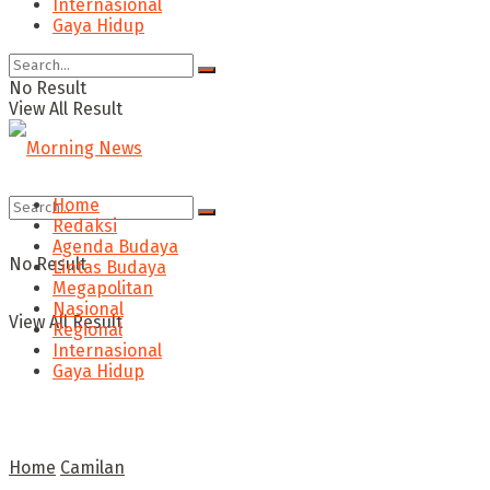
Internasional
Gaya Hidup
No Result
View All Result
Home
Redaksi
Agenda Budaya
No Result
Lintas Budaya
Megapolitan
Nasional
View All Result
Regional
Internasional
Gaya Hidup
Home
Camilan