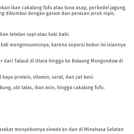
hkan ikan cakalang fufu atau tuna asap, perkedel jagung,
ng dibumbui dengan garam dan perasan jeruk nipis.
an tetelan sapi atau kaki babi.
kali mengonsumsinya, karena seporsi bubur ini isiannya
er dari Talaud di Utara hingga ke Bolaang Mongondow di
aya protein, vitamin, serat, dan zat besi.
ng, ubi talas, ikan asin, hingga cakalang fufu.
syarakat menyebutnya sinede’an dan di Minahasa Selatan