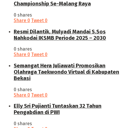
Championship Se-Malang Raya
0 shares
Share
0
Tweet
0
Resmi Dilantik, Mulyadi Mandai S.Sos
Nahkodai IKSMB Periode 2025 – 2030
0 shares
Share
0
Tweet
0
Semangat Hera Juliawati Promosikan
Olahraga Taekwondo Virtual di Kabupaten
Bekasi
0 shares
Share
0
Tweet
0
Elly Sri Pujianti Tuntaskan 32 Tahun
Pengabdian di PWI
0 shares