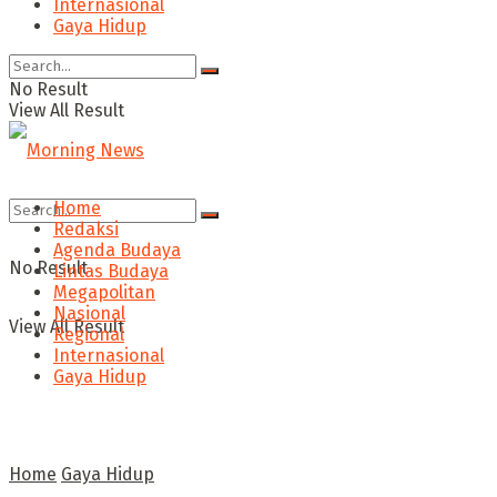
Internasional
Gaya Hidup
No Result
View All Result
Home
Redaksi
Agenda Budaya
No Result
Lintas Budaya
Megapolitan
Nasional
View All Result
Regional
Internasional
Gaya Hidup
Home
Gaya Hidup