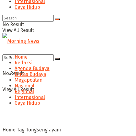
Internasional
Gaya Hidup
No Result
View All Result
Home
Redaksi
Agenda Budaya
No Result
Lintas Budaya
Megapolitan
Nasional
View All Result
Regional
Internasional
Gaya Hidup
Home
Tag
Tongseng ayam