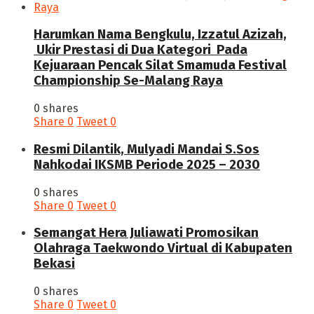
Harumkan Nama Bengkulu, Izzatul Azizah,
Ukir Prestasi di Dua Kategori Pada
Kejuaraan Pencak Silat Smamuda Festival
Championship Se-Malang Raya
0 shares
Share
0
Tweet
0
Resmi Dilantik, Mulyadi Mandai S.Sos
Nahkodai IKSMB Periode 2025 – 2030
0 shares
Share
0
Tweet
0
Semangat Hera Juliawati Promosikan
Olahraga Taekwondo Virtual di Kabupaten
Bekasi
0 shares
Share
0
Tweet
0