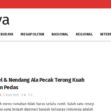
 BUDAYA
MEGAPOLITAN
NASIONAL
REGIONAL
INTER
l & Nendang Ala Pecak Terong Kuah
n Pedas ‎
I
8 Juli 2025
0
3
h menu rumahan tidak harus selalu rumit. Salah satu resep
a yang tengah digemari banyak keluarga Indonesia adalah