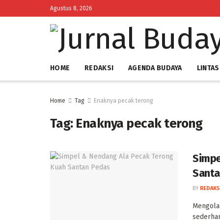
Agustus 8, 2026
HOME
REDAKSI
AGENDA BUDAYA
LINTAS
Home
Tag
Enaknya pecak terong
Tag:
Enaknya pecak terong
Simpe
Santa
BY
REDAKS
‎Mengola
sederhan