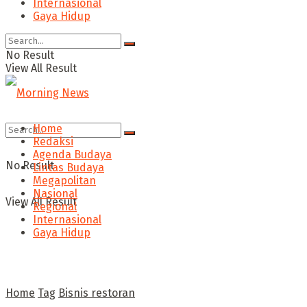
Internasional
Gaya Hidup
No Result
View All Result
Home
Redaksi
Agenda Budaya
No Result
Lintas Budaya
Megapolitan
Nasional
View All Result
Regional
Internasional
Gaya Hidup
Home
Tag
Bisnis restoran