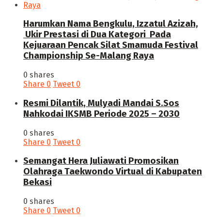
Harumkan Nama Bengkulu, Izzatul Azizah,
Ukir Prestasi di Dua Kategori Pada
Kejuaraan Pencak Silat Smamuda Festival
Championship Se-Malang Raya
0 shares
Share
0
Tweet
0
Resmi Dilantik, Mulyadi Mandai S.Sos
Nahkodai IKSMB Periode 2025 – 2030
0 shares
Share
0
Tweet
0
Semangat Hera Juliawati Promosikan
Olahraga Taekwondo Virtual di Kabupaten
Bekasi
0 shares
Share
0
Tweet
0