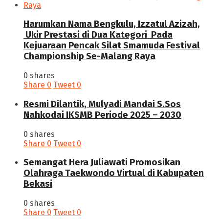
Harumkan Nama Bengkulu, Izzatul Azizah,
Ukir Prestasi di Dua Kategori Pada
Kejuaraan Pencak Silat Smamuda Festival
Championship Se-Malang Raya
0 shares
Share
0
Tweet
0
Resmi Dilantik, Mulyadi Mandai S.Sos
Nahkodai IKSMB Periode 2025 – 2030
0 shares
Share
0
Tweet
0
Semangat Hera Juliawati Promosikan
Olahraga Taekwondo Virtual di Kabupaten
Bekasi
0 shares
Share
0
Tweet
0