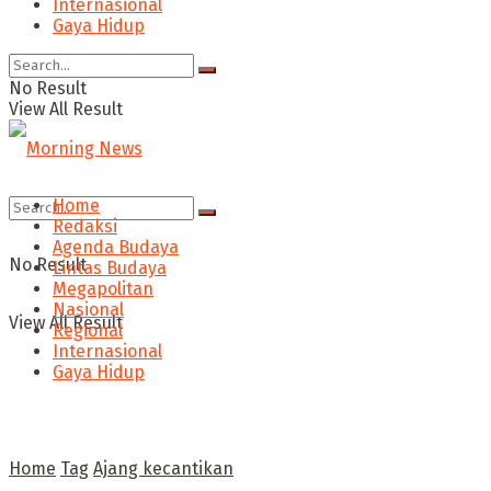
Internasional
Gaya Hidup
No Result
View All Result
Home
Redaksi
Agenda Budaya
No Result
Lintas Budaya
Megapolitan
Nasional
View All Result
Regional
Internasional
Gaya Hidup
Home
Tag
Ajang kecantikan