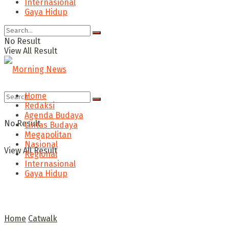
Internasional
Gaya Hidup
No Result
View All Result
Home
Redaksi
Agenda Budaya
No Result
Lintas Budaya
Megapolitan
Nasional
View All Result
Regional
Internasional
Gaya Hidup
Home
Catwalk