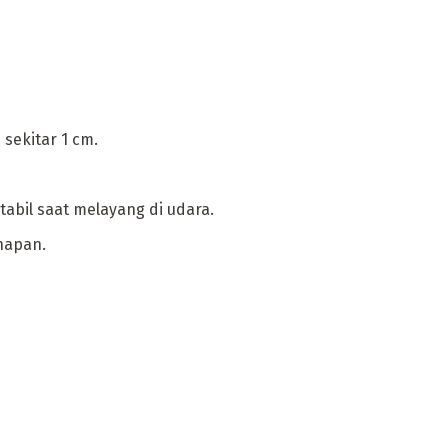
sekitar 1 cm.
abil saat melayang di udara.
napan.