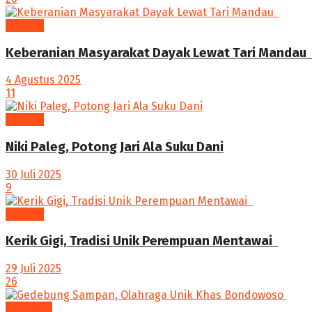
budaya
Keberanian Masyarakat Dayak Lewat Tari Mandau ‎
4 Agustus 2025
11
budaya
Niki Paleg, Potong Jari Ala Suku Dani
30 Juli 2025
9
budaya
‎Kerik Gigi, Tradisi Unik Perempuan Mentawai ‎
29 Juli 2025
26
Olahraga