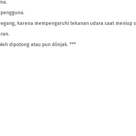
ma.
 pengguna.
megang, karena mempengaruhi tekanan udara saat meniup s
uran.
eh dipotong atau pun diinjak. ***