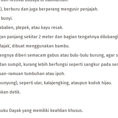
u), berburu dan juga berperang mengusir penjajah.
bunyi.
abalien, plepek, atau kayu resak.
n panjang sekitar 2 meter dan bagian tengahnya dilubangi 
‘lajak’, dibuat menggunakan bambu.
ngnya diberi semacam gabus atau bulu-bulu burung, agar st
an sumpit, kurang lebih berfungsi seperti sangkur pada se
muan-ramuan tumbuhan atau ipoh.
nyung), seperti ular, kalajengking, ataupun kodok hijau.
kan detik.
Suku Dayak yang memiliki keahlian khusus.