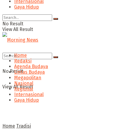
Internasional
Gaya Hidup
No Result
View All Result
Home
Redaksi
Agenda Budaya
No Result
Lintas Budaya
Megapolitan
Nasional
View All Result
Regional
Internasional
Gaya Hidup
Home
Tradisi