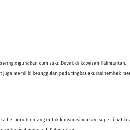
g sering digunakan oleh suku Dayak di kawasan Kalimantan.
 juga memiliki keunggulan pada tingkat akurasi tembak men
ika berburu binatang untuk konsumsi makan, seperti babi d
dan festival budaya di Kalimantan.