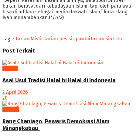
‎”Seperti kesenian-kesenian lainnya, walaupun Sintren
bukan berasal dari kebudayaan Islam, tapi oleh para wali
bisa dijadikan sebagai media dakwah Islam,” kata Elang
Iyan menambahkan.(*/
dtk
)
Tags:
Tarian Mistis
Tarian pesisir pantai
Tarian sintren
Post
Terkait
Tradisi
Asal Usul Tradisi Halal bi Halal di Indonesia
2 April 2026
20
budaya
Rang Chaniago, Pewaris Demokrasi Alam
Minangkabau ‎