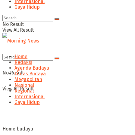
Internasional
Gaya Hidup
No Result
View All Result
Home
Redaksi
Agenda Budaya
No Result
Lintas Budaya
Megapolitan
Nasional
View All Result
Regional
Internasional
Gaya Hidup
Home
budaya