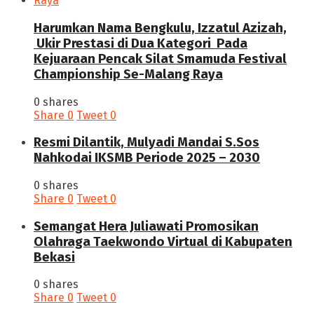
Harumkan Nama Bengkulu, Izzatul Azizah,
Ukir Prestasi di Dua Kategori Pada
Kejuaraan Pencak Silat Smamuda Festival
Championship Se-Malang Raya
0 shares
Share
0
Tweet
0
Resmi Dilantik, Mulyadi Mandai S.Sos
Nahkodai IKSMB Periode 2025 – 2030
0 shares
Share
0
Tweet
0
Semangat Hera Juliawati Promosikan
Olahraga Taekwondo Virtual di Kabupaten
Bekasi
0 shares
Share
0
Tweet
0