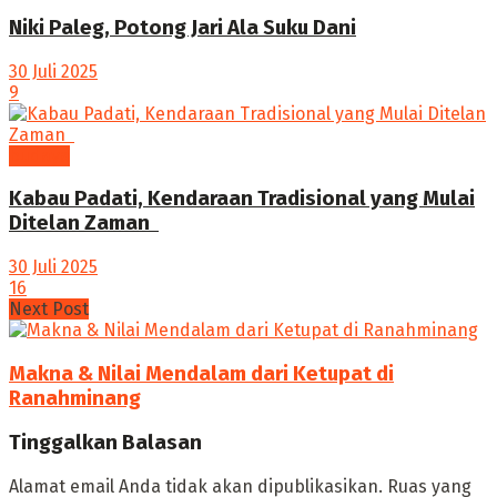
Niki Paleg, Potong Jari Ala Suku Dani
30 Juli 2025
9
budaya
Kabau Padati, Kendaraan Tradisional yang Mulai
Ditelan Zaman ‎
30 Juli 2025
16
Next Post
Makna & Nilai Mendalam dari Ketupat di
Ranahminang
Tinggalkan Balasan
Alamat email Anda tidak akan dipublikasikan.
Ruas yang