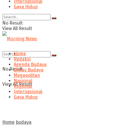
Internasional
Gaya Hidup
No Result
View All Result
Home
Redaksi
Agenda Budaya
No Result
Lintas Budaya
Megapolitan
Nasional
View All Result
Regional
Internasional
Gaya Hidup
Home
budaya