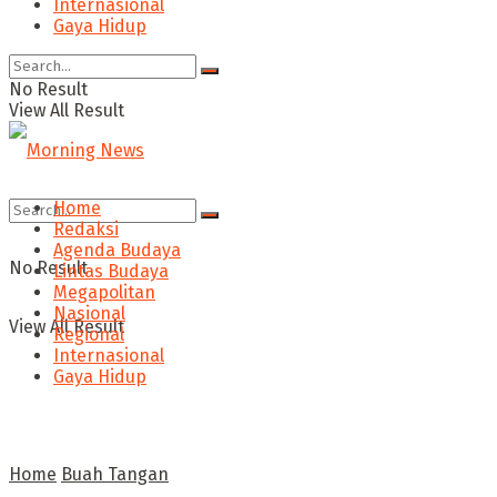
Internasional
Gaya Hidup
No Result
View All Result
Home
Redaksi
Agenda Budaya
No Result
Lintas Budaya
Megapolitan
Nasional
View All Result
Regional
Internasional
Gaya Hidup
Home
Buah Tangan