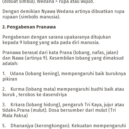
(dibuat simbul). Wedana = rupa atau wujud.
Dengan demikian Nyawa Wedana artinya dibuatkan rupa
rupaan (simbolis manusia).
2. ‎Pengabenan Pranawa
‎Pengabenan dengan sarana upakaranya ditujukan
kepada 9 lobang yang ada pada diri manusia.
Pranawa berasal dari kata Prana (lobang, nafas, jalan)
dan Nawa (artinya 9). Kesembilan lobang yang dimaksud
adalah:
‎1. Udana (lobang kening), mempengaruhi baik buruknya
pikiran
‎2. Kurma (lobang mata) mempengaruhi budhi baik atau
buruk , terobos ke dasendriya
‎3. Krkara (lobang hidung), pengaruh Tri Kaya, jujur atau
tidak4.Prana (mulut). Dosa bersumber dari mulut (Tri
Mala Paksa)
‎5. Dhananjya (kerongkongan). Kekuatan mempengaruhi