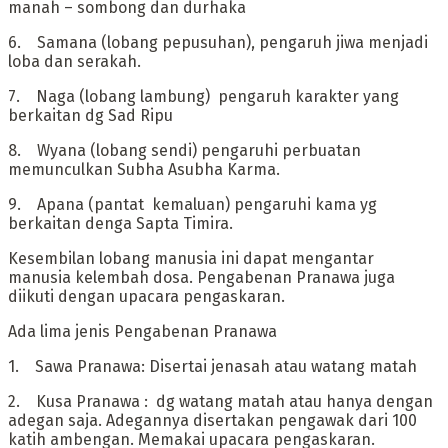
manah – sombong dan durhaka
‎6. Samana (lobang pepusuhan), pengaruh jiwa menjadi
loba dan serakah.
‎7. Naga (lobang lambung) pengaruh karakter yang
berkaitan dg Sad Ripu
‎8. Wyana (lobang sendi) pengaruhi perbuatan
memunculkan Subha Asubha Karma.
‎9. Apana (pantat kemaluan) pengaruhi kama yg
berkaitan denga Sapta Timira.
‎Kesembilan lobang manusia ini dapat mengantar
manusia kelembah dosa. Pengabenan Pranawa juga
diikuti dengan upacara pengaskaran.
‎Ada lima jenis Pengabenan Pranawa
‎1. Sawa Pranawa: Disertai jenasah atau watang matah
‎2. Kusa Pranawa : dg watang matah atau hanya dengan
adegan saja. Adegannya disertakan pengawak dari 100
katih ambengan. Memakai upacara pengaskaran.