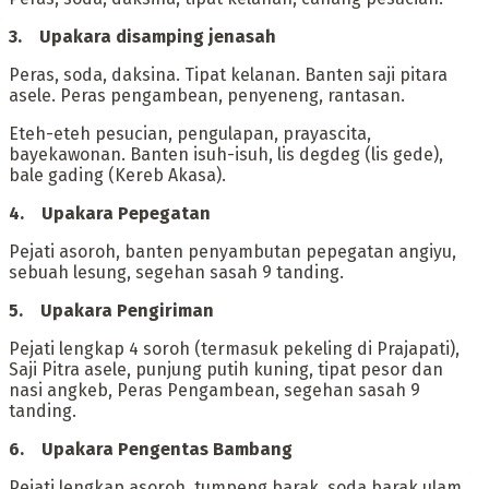
‎3. Upakara disamping jenasah
‎Peras, soda, daksina. Tipat kelanan. Banten saji pitara
asele. Peras pengambean, penyeneng, rantasan.
Eteh-eteh pesucian, pengulapan, prayascita,
bayekawonan. Banten isuh-isuh, lis degdeg (lis gede),
bale gading (Kereb Akasa).
‎4. Upakara Pepegatan
‎Pejati asoroh, banten penyambutan pepegatan angiyu,
sebuah lesung, segehan sasah 9 tanding.
‎5. Upakara Pengiriman
‎Pejati lengkap 4 soroh (termasuk pekeling di Prajapati),
Saji Pitra asele, punjung putih kuning, tipat pesor dan
nasi angkeb, Peras Pengambean, segehan sasah 9
tanding.
‎6. Upakara Pengentas Bambang
‎Pejati lengkap asoroh, tumpeng barak, soda barak ulam