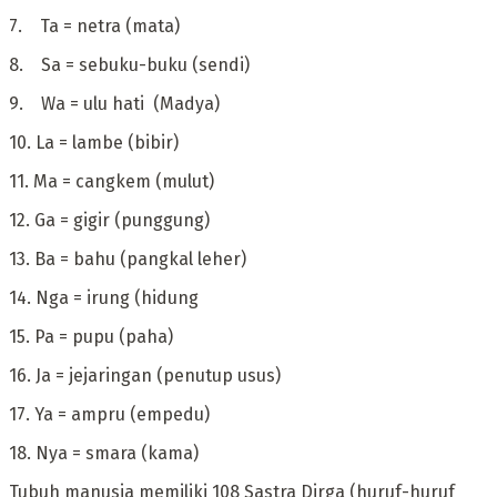
‎7. Ta = netra (mata)
‎8. Sa = sebuku-buku (sendi)
‎9. Wa = ulu hati (Madya)
‎10. La = lambe (bibir)
‎11. Ma = cangkem (mulut)
‎12. Ga = gigir (punggung)
‎13. Ba = bahu (pangkal leher)
‎14. Nga = irung (hidung
‎15. Pa = pupu (paha)
‎16. Ja = jejaringan (penutup usus)
‎17. Ya = ampru (empedu)
‎18. Nya = smara (kama)
‎Tubuh manusia memiliki 108 Sastra Dirga (huruf-huruf