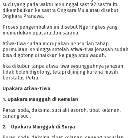
suci) yang pada waktu meninggal sastra2 sastra itu
dikembalikan ke sastra Ongkara Mula atau disebut
Ongkara Pranawa.
Proses pengembalian ini disebut Ngeringkes yang
memerlukan upacara dan sarana.
Atiwa-tiwa sudah merupakan pensucian tahap
permulaan, sehingga setelah atiwa-tiwa jenasah sudah
bisa digotong dinaikkan ke paga atau wadah.
Jika dikubur tanpa atiwa-tiwa sesungguhnya jenasah
tidak boleh digotong, tetapi dijinjing karena masih
berstatus Petra.
‎Upakara Atiwa-Tiwa
‎1. Upakara Munggah di Kemulan
‎Peras, soda, daksina, suci alit asoroh, tipat kelanan,
canang suci.
‎2. Upakara Munggah di Surya
‎Peras, soda, daksina, tipat kelanan, canang pesucian.