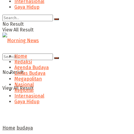
Internasional
Gaya Hidup
No Result
View All Result
Home
Redaksi
Agenda Budaya
No Result
Lintas Budaya
Megapolitan
Nasional
View All Result
Regional
Internasional
Gaya Hidup
Home
budaya