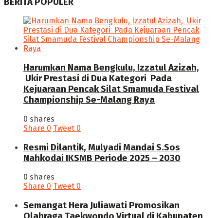
BERITA POPULER
Harumkan Nama Bengkulu, Izzatul Azizah,
Ukir Prestasi di Dua Kategori Pada
Kejuaraan Pencak Silat Smamuda Festival
Championship Se-Malang Raya
0 shares
Share
0
Tweet
0
Resmi Dilantik, Mulyadi Mandai S.Sos
Nahkodai IKSMB Periode 2025 – 2030
0 shares
Share
0
Tweet
0
Semangat Hera Juliawati Promosikan
Olahraga Taekwondo Virtual di Kabupaten