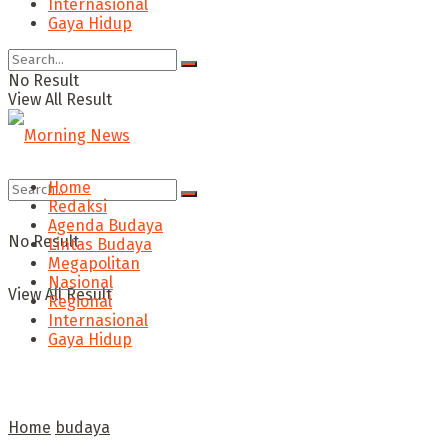
Internasional
Gaya Hidup
No Result
View All Result
Home
Redaksi
Agenda Budaya
No Result
Lintas Budaya
Megapolitan
Nasional
View All Result
Regional
Internasional
Gaya Hidup
Home
budaya