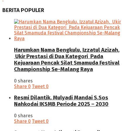
BERITA POPULER
Harumkan Nama Bengkulu, Izzatul Azizah,
Ukir Prestasi di Dua Kategori Pada
Kejuaraan Pencak Silat Smamuda Festival
Championship Se-Malang Raya
0 shares
Share
0
Tweet
0
Resmi Dilantik, Mulyadi Mandai S.Sos
Nahkodai IKSMB Periode 2025 – 2030
0 shares
Share
0
Tweet
0