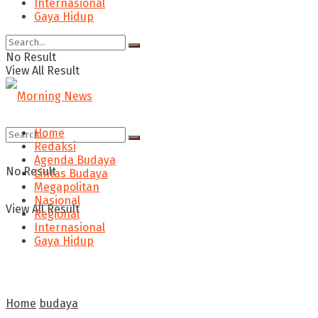
Internasional
Gaya Hidup
No Result
View All Result
Home
Redaksi
Agenda Budaya
No Result
Lintas Budaya
Megapolitan
Nasional
View All Result
Regional
Internasional
Gaya Hidup
Home
budaya