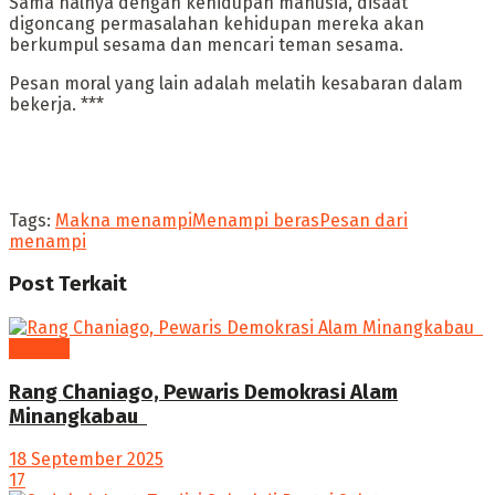
Sama halnya dengan kehidupan manusia, disaat
digoncang permasalahan kehidupan mereka akan
berkumpul sesama dan mencari teman sesama.
‎Pesan moral yang lain adalah melatih kesabaran dalam
bekerja. ***
Tags:
Makna menampi
Menampi beras
Pesan dari
menampi
Post
Terkait
budaya
Rang Chaniago, Pewaris Demokrasi Alam
Minangkabau ‎
18 September 2025
17