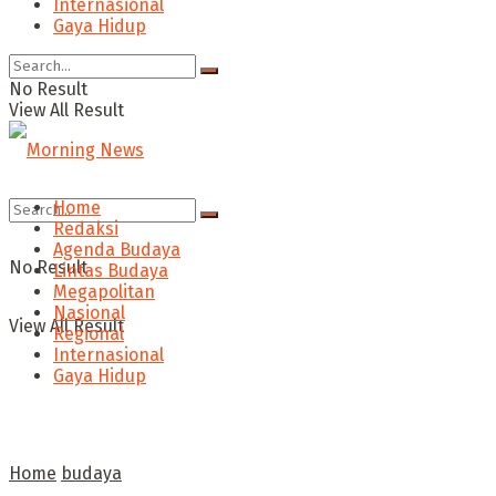
Internasional
Gaya Hidup
No Result
View All Result
Home
Redaksi
Agenda Budaya
No Result
Lintas Budaya
Megapolitan
Nasional
View All Result
Regional
Internasional
Gaya Hidup
Home
budaya