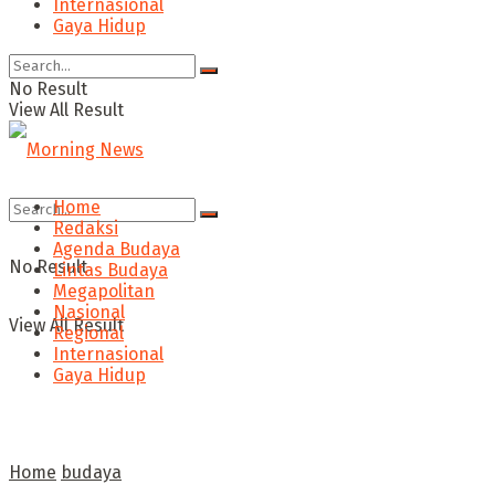
Internasional
Gaya Hidup
No Result
View All Result
Home
Redaksi
Agenda Budaya
No Result
Lintas Budaya
Megapolitan
Nasional
View All Result
Regional
Internasional
Gaya Hidup
Home
budaya