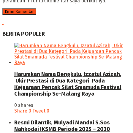
peramban ini untuk komentar saya berikutnya.
BERITA POPULER
Harumkan Nama Bengkulu, Izzatul Azizah,
Ukir Prestasi di Dua Kategori Pada
Kejuaraan Pencak Silat Smamuda Festival
Championship Se-Malang Raya
0 shares
Share
0
Tweet
0
Resmi Dilantik, Mulyadi Mandai S.Sos
Nahkodai IKSMB Periode 2025 – 2030