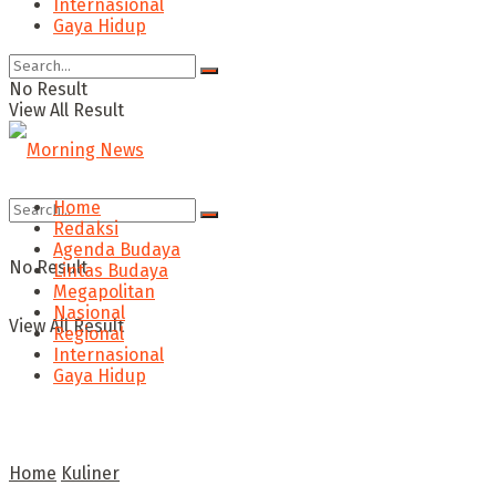
Internasional
Gaya Hidup
No Result
View All Result
Home
Redaksi
Agenda Budaya
No Result
Lintas Budaya
Megapolitan
Nasional
View All Result
Regional
Internasional
Gaya Hidup
Home
Kuliner