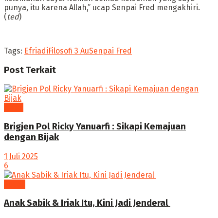
punya, itu karena Allah,” ucap Senpai Fred mengakhiri.
(
ted
)
Tags:
Efriadi
Filosofi 3 Au
Senpai Fred
Post
Terkait
News
Brigjen Pol Ricky Yanuarfi : Sikapi Kemajuan
dengan Bijak
1 Juli 2025
6
Sosok
Anak Sabik & Iriak Itu, Kini Jadi Jenderal