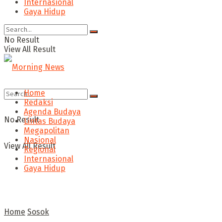
Internasional
Gaya Hidup
No Result
View All Result
Home
Redaksi
Agenda Budaya
No Result
Lintas Budaya
Megapolitan
Nasional
View All Result
Regional
Internasional
Gaya Hidup
Home
Sosok