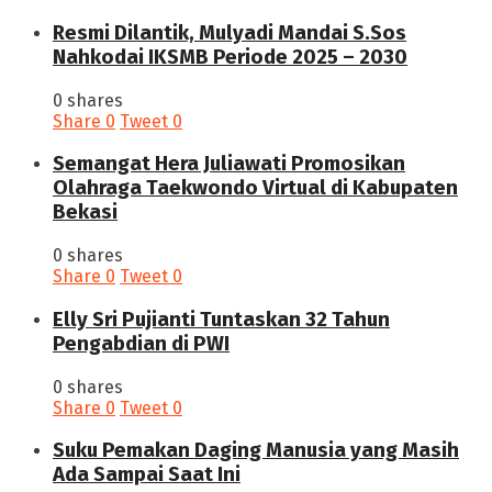
Resmi Dilantik, Mulyadi Mandai S.Sos
Nahkodai IKSMB Periode 2025 – 2030
0 shares
Share
0
Tweet
0
Semangat Hera Juliawati Promosikan
Olahraga Taekwondo Virtual di Kabupaten
Bekasi
0 shares
Share
0
Tweet
0
Elly Sri Pujianti Tuntaskan 32 Tahun
Pengabdian di PWI
0 shares
Share
0
Tweet
0
‎Suku Pemakan Daging Manusia yang Masih
Ada Sampai Saat Ini