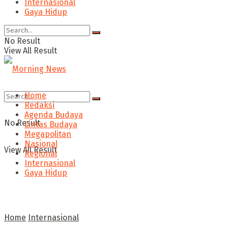
Internasional
Gaya Hidup
No Result
View All Result
Home
Redaksi
Agenda Budaya
No Result
Lintas Budaya
Megapolitan
Nasional
View All Result
Regional
Internasional
Gaya Hidup
Home
Internasional