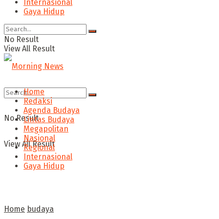
Internasional
Gaya Hidup
No Result
View All Result
Home
Redaksi
Agenda Budaya
No Result
Lintas Budaya
Megapolitan
Nasional
View All Result
Regional
Internasional
Gaya Hidup
Home
budaya