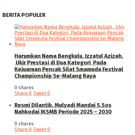
BERITA POPULER
Harumkan Nama Bengkulu, Izzatul Azizah,
Ukir Prestasi di Dua Kategori Pada
Kejuaraan Pencak Silat Smamuda Festival
Championship Se-Malang Raya
0 shares
Share
0
Tweet
0
Resmi Dilantik, Mulyadi Mandai S.Sos
Nahkodai IKSMB Periode 2025 – 2030
0 shares
Share
0
Tweet
0