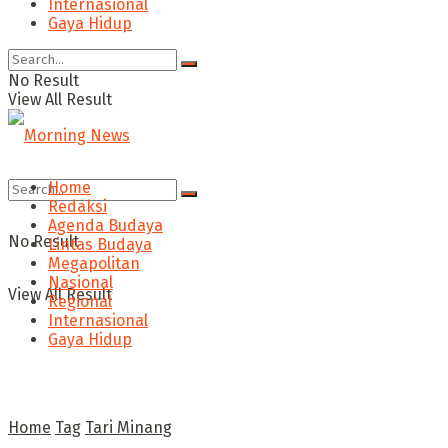
Internasional
Gaya Hidup
No Result
View All Result
Home
Redaksi
Agenda Budaya
No Result
Lintas Budaya
Megapolitan
Nasional
View All Result
Regional
Internasional
Gaya Hidup
Home
Tag
Tari Minang