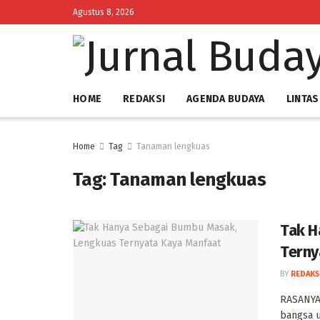
Agustus 8, 2026
HOME
REDAKSI
AGENDA BUDAYA
LINTAS
Home
Tag
Tanaman lengkuas
Tag:
Tanaman lengkuas
Tak H
Terny
BY
REDAKS
‎RASANYA
bangsa u