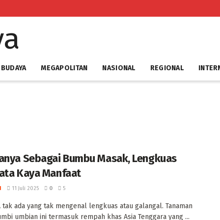
 BUDAYA
MEGAPOLITAN
NASIONAL
REGIONAL
INTER
anya Sebagai Bumbu Masak, Lengkuas
ata Kaya Manfaat
I
11 Juli 2025
0
5
 tak ada yang tak mengenal lengkuas atau galangal. Tanaman
mbi umbian ini termasuk rempah khas Asia Tenggara yang ...